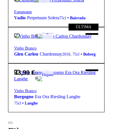
Espumante
Vadio
Perpetuum Solera
75cl
•
Bairrada
ÚLTIMA
19,90
€
13.5º
Elegante
Vinho Branco
Glen Carlou
Chardonnay
2016
,
75cl
•
Boberg
33,90
€
12.5º
Elegante
Vinho Branco
Borgogno
Era Ora Riesling Langhe
75cl
•
Langhe