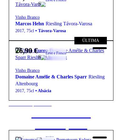
Leve e Fresco
Vinho Branco
Marcos Hehn
Riesling Távora-Varosa
2017
,
75cl
•
Távora-Varosa
ÚLTIMA
26,90
€
12.5º
Leve e Fresco
Vinho Branco
Domaine Amélie & Charles Sparr
Riesling
Altenbourg
2017
,
75cl
•
Alsácia
New to our products?
Get the Wine
starter pack
28,80
€
12.5º
Bruto