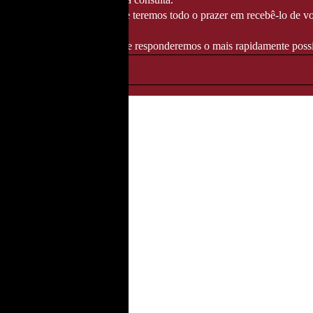
té 14/08/2026
, altura em que teremos todo o prazer em recebê-lo de vo
ndereço info@fozgourmet.com e responderemos o mais rapidamente possí