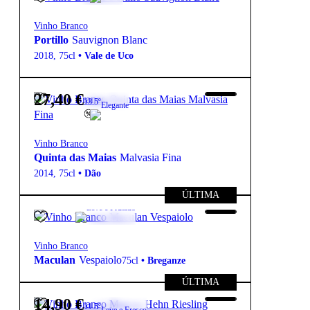
preço
preço
Vinho Branco
original
atual
Portillo
Sauvignon Blanc
era:
é:
2018
,
75cl
•
Vale de Uco
19,90 €.
17,91 €.
27,40
€
13.5º
Elegante
Vinho Branco
Quinta das Maias
Malvasia Fina
2014
,
75cl
•
Dão
ÚLTIMA
8,50
€
12º
Leve e Frutado
Vinho Branco
Maculan
Vespaiolo
75cl
•
Breganze
ÚLTIMA
14,90
€
11.5º