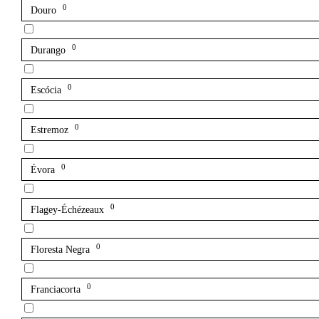
0
Douro
0
Durango
0
Escócia
0
Estremoz
0
Évora
0
Flagey-Échézeaux
0
Floresta Negra
0
Franciacorta