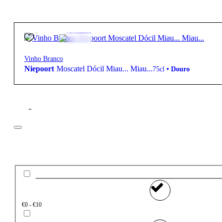
10,95
€
8º
Aromático
Vinho Branco
Niepoort
Moscatel Dócil Miau... Miau...
75cl
•
Douro
Filtros
Preço
€0 - €10