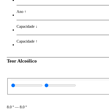
Ano ↑
Capacidade ↓
Capacidade ↑
Teor Alcoólico
8.0
º
—
8.0
º