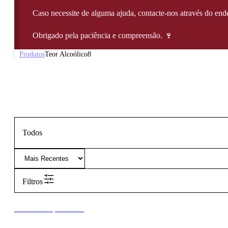
Caso necessite de alguma ajuda, contacte-nos através do e
Obrigado pela paciência e compreensão. 🍷
Produtos
Teor Alcoólico
8
Todos
Filtros
New to our products?