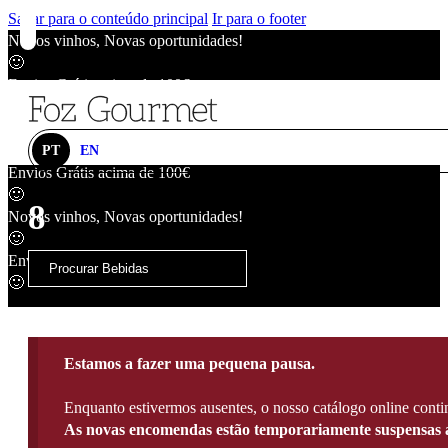
Saltar para o conteúdo principal
Ir para o footer
Novos vinhos, Novas oportunidades!
🙂
Envios Grátis acima de 100€
🙂
Novos vinhos, Novas oportunidades!
🙂
PT
EN
Envios Grátis acima de 100€
🙂
8
Novos vinhos, Novas oportunidades!
🙂
Envios Grátis acima de 100€
🙂
Estamos a fazer uma pequena pausa.
Enquanto estivermos ausentes, o nosso catálogo online contin
As novas encomendas estão temporariamente suspensas a