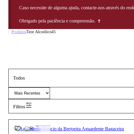
Caso necessite de alguma ajuda, contacte-nos através do e
Obrigado pela paciência e compreensão. 🍷
Produtos
Teor Alcoólico
45
Todos
Filtros
45º
55,95
€
Aguardente