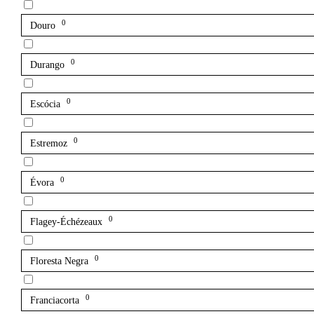
0
Douro
0
Durango
0
Escócia
0
Estremoz
0
Évora
0
Flagey-Échézeaux
0
Floresta Negra
0
Franciacorta