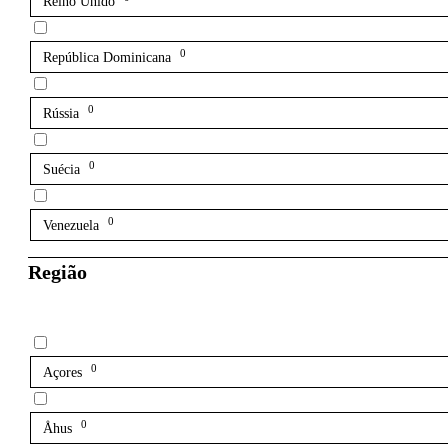
Reino Unido
0
República Dominicana
0
Rússia
0
Suécia
0
Venezuela
Região
0
Açores
0
Åhus