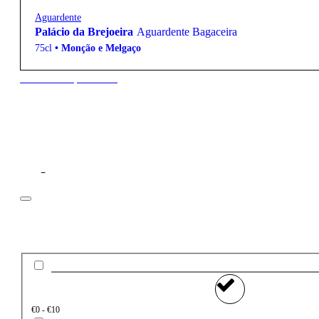
Aguardente
Palácio da Brejoeira
Aguardente Bagaceira
75cl
•
Monção e Melgaço
New to our products?
Filtros
Preço
€0 - €10