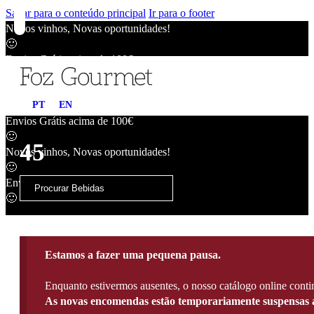
Saltar para o conteúdo principal
Ir para o footer
Novos vinhos, Novas oportunidades!
🙂
Envios Grátis acima de 100€
🙂
Novos vinhos, Novas oportunidades!
PT
EN
🙂
Envios Grátis acima de 100€
🙂
45
Novos vinhos, Novas oportunidades!
🙂
Envios Grátis acima de 100€
🙂
Estamos a fazer uma pequena pausa.
Enquanto estivermos ausentes, o nosso catálogo online contin
As novas encomendas estão temporariamente suspensas a