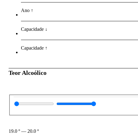
Ano ↑
Capacidade ↓
Capacidade ↑
Teor Alcoólico
19.0
º
—
20.0
º