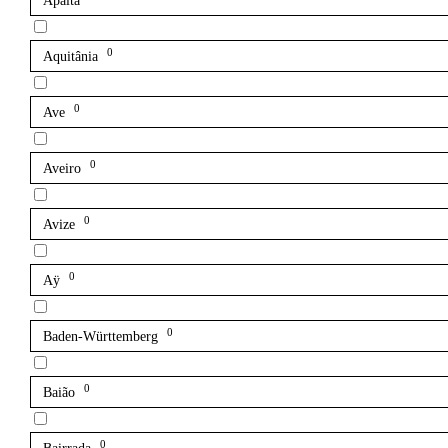
Apalta
0
Aquitânia
0
Ave
0
Aveiro
0
Avize
0
Aÿ
0
Baden-Württemberg
0
Baião
0