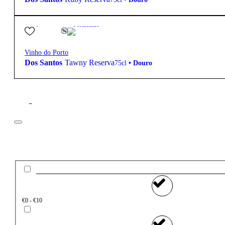
20,20
€
19.3º
Fortificado
Vinho do Porto
Dos Santos
Tawny Reserva
75cl
•
Douro
Filtros
Preço
€0 - €10