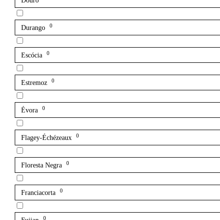
Douro
0
Durango
0
Escócia
0
Estremoz
0
Évora
0
Flagey-Échézeaux
0
Floresta Negra
0
Franciacorta
0