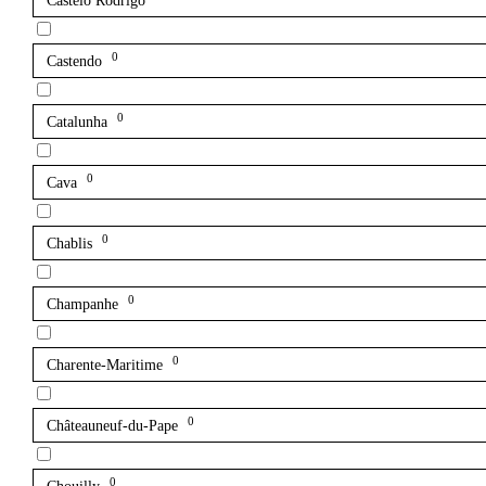
Castelo Rodrigo
0
Castendo
0
Catalunha
0
Cava
0
Chablis
0
Champanhe
0
Charente-Maritime
0
Châteauneuf-du-Pape
0