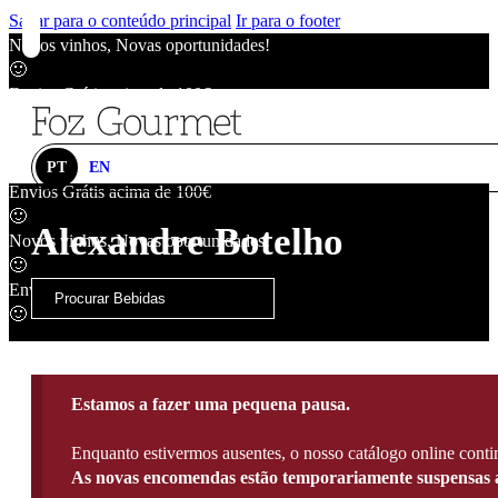
Saltar para o conteúdo principal
Ir para o footer
Novos vinhos, Novas oportunidades!
🙂
Envios Grátis acima de 100€
🙂
Novos vinhos, Novas oportunidades!
🙂
PT
EN
Envios Grátis acima de 100€
🙂
Alexandre Botelho
Novos vinhos, Novas oportunidades!
🙂
Envios Grátis acima de 100€
🙂
Estamos a fazer uma pequena pausa.
Enquanto estivermos ausentes, o nosso catálogo online contin
As novas encomendas estão temporariamente suspensas a