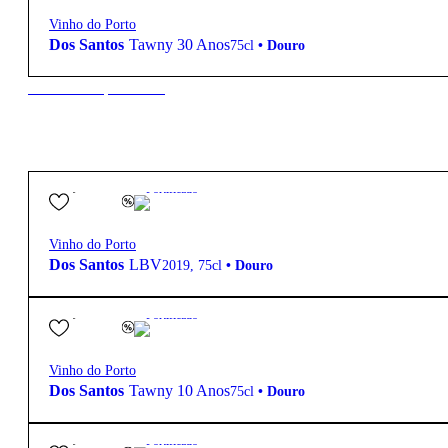
Vinho do Porto
Dos Santos
Tawny 30 Anos
75cl
•
Douro
New to our products?
23,90
€
19.5º
Fortificado
Vinho do Porto
Dos Santos
LBV
2019
,
75cl
•
Douro
29,80
€
19.7º
Fortificado
Vinho do Porto
Dos Santos
Tawny 10 Anos
75cl
•
Douro
47,70
€
19.8º
Fortificado