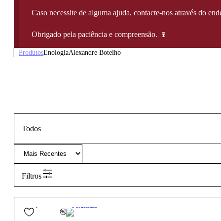
Caso necessite de alguma ajuda, contacte-nos através do e
Obrigado pela paciência e compreensão. 🍷
Produtos
Enologia
Alexandre Botelho
Todos
Filtros
84,40
€
19.8º
Fortificado