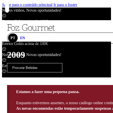
Saltar para o conteúdo principal
Ir para o footer
Novos vinhos, Novas oportunidades!
🙂
Envios Grátis acima de 100€
🙂
Novos vinhos, Novas oportunidades!
🙂
PT
EN
Envios Grátis acima de 100€
🙂
2009
Novos vinhos, Novas oportunidades!
🙂
Envios Grátis acima de 100€
🙂
Estamos a fazer uma pequena pausa.
Enquanto estivermos ausentes, o nosso catálogo online contin
As novas encomendas estão temporariamente suspensas a