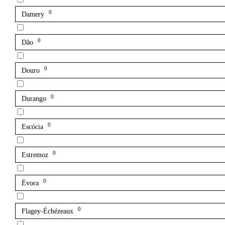
0
Damery
0
Dão
0
Douro
0
Durango
0
Escócia
0
Estremoz
0
Évora
0
Flagey-Échézeaux