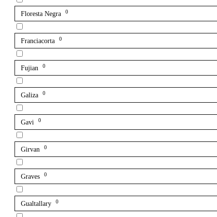
0
Floresta Negra
0
Franciacorta
0
Fujian
0
Galiza
0
Gavi
0
Girvan
0
Graves
0
Gualtallary