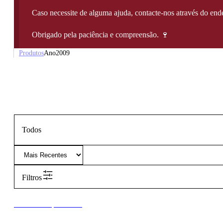
Caso necessite de alguma ajuda, contacte-nos através do e
Obrigado pela paciência e compreensão. 🍷
Produtos
Ano
2009
Todos
Filtros
New to our products?