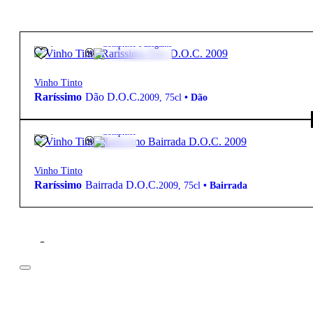
82,50
€
14.5º
Complexo e Elegante
Vinho Tinto
Raríssimo
Dão D.O.C.
2009
,
75cl
•
Dão
90,00
€
14.5º
Complexo
Vinho Tinto
Raríssimo
Bairrada D.O.C.
2009
,
75cl
•
Bairrada
Filtros
Preço