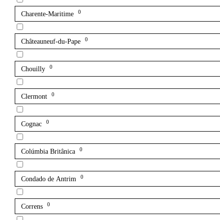
0
Charente-Maritime
0
Châteauneuf-du-Pape
0
Chouilly
0
Clermont
0
Cognac
0
Colúmbia Britânica
0
Condado de Antrim
0
Correns