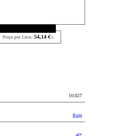
54,14
€
Preço por Litro:
/L
10.027
Rum
40
º