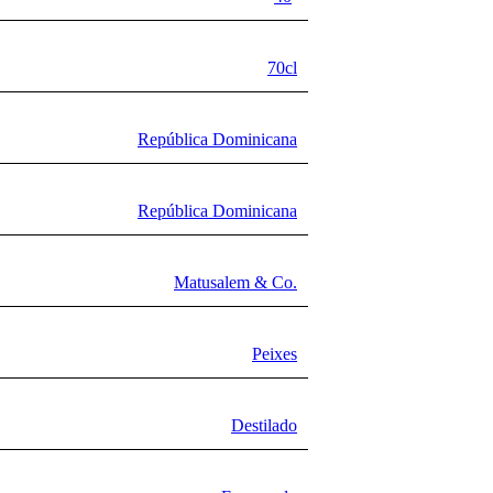
70cl
República Dominicana
República Dominicana
Matusalem & Co.
Peixes
Destilado