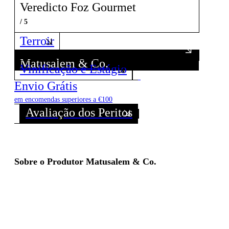
Veredicto Foz Gourmet
/ 5
Terroir
Matusalem & Co.
Vinificação e Estágio
Descubra todos os Vinhos deste Produtor!
Envio Grátis
em encomendas superiores a €100
Avaliação dos Peritos
Sobre o Produtor Matusalem & Co.