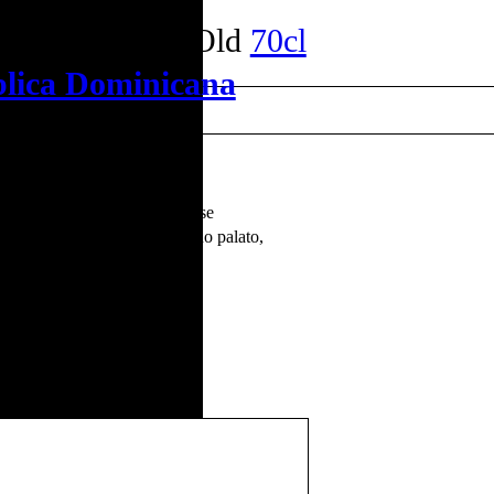
serva 15 Year Old
70cl
lica Dominicana
rmet.
 e caramelo. Na boca mostra-se
amelo. Entra com suavidade no palato,
e cremoso.