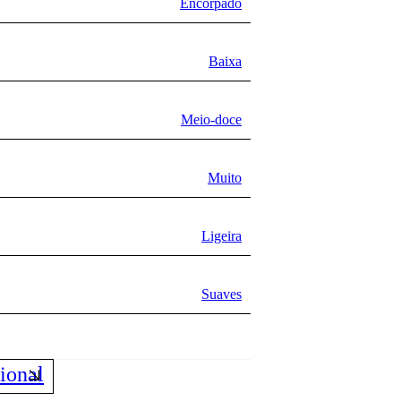
Encorpado
Baixa
Meio-doce
Muito
Ligeira
Suaves
ional