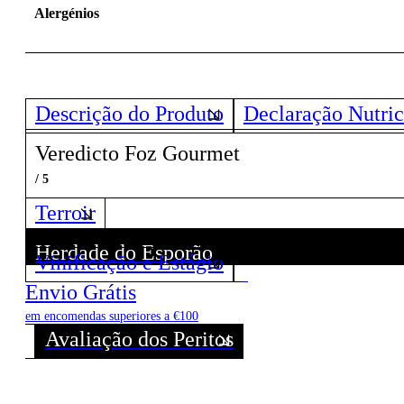
Alergénios
Descrição do Produto
Declaração Nutric
Veredicto Foz Gourmet
/ 5
Terroir
Herdade do Esporão
Vinificação e Estágio
Descubra todos os Vinhos deste Produtor!
Envio Grátis
em encomendas superiores a €100
Avaliação dos Peritos