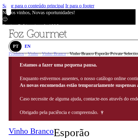
Saltar para o conteúdo principal
Ir para o footer
Novos vinhos, Novas oportunidades!
🙂
Envios Grátis acima de 100€
🙂
Novos vinhos, Novas oportunidades!
🙂
PT
EN
Envios Grátis acima de 100€
Produtos
Vinho
Vinho Branco
Vinho Branco Esporão Private Selectio
|
|
|
🙂
Estamos a fazer uma pequena pausa.
Novos vinhos, Novas oportunidades!
🙂
Enquanto estivermos ausentes, o nosso catálogo online contin
Envios Grátis acima de 100€
As novas encomendas estão temporariamente suspensas a
🙂
Caso necessite de alguma ajuda, contacte-nos através do e
Obrigado pela paciência e compreensão. 🍷
Vinho Branco
Esporão