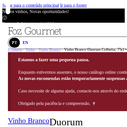
Saltar para o conteúdo principal
Ir para o footer
Novos vinhos, Novas oportunidades!
🙂
Envios Grátis acima de 100€
🙂
Novos vinhos, Novas oportunidades!
🙂
PT
EN
Envios Grátis acima de 100€
Produtos
Vinho
Vinho Branco
Vinho Branco Duorum Colheita, 75cl 
|
|
|
🙂
Estamos a fazer uma pequena pausa.
Novos vinhos, Novas oportunidades!
🙂
Enquanto estivermos ausentes, o nosso catálogo online contin
Envios Grátis acima de 100€
As novas encomendas estão temporariamente suspensas a
🙂
Caso necessite de alguma ajuda, contacte-nos através do e
Obrigado pela paciência e compreensão. 🍷
Vinho Branco
Duorum