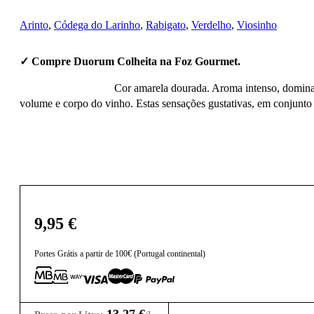
Arinto
,
Códega do Larinho
,
Rabigato
,
Verdelho
,
Viosinho
✓ Compre Duorum Colheita na Foz Gourmet.
Cor amarela dourada. Aroma intenso, dominado
volume e corpo do vinho. Estas sensações gustativas, em conjunto 
9,95
€
Portes Grátis a partir de 100€ (Portugal continental)
13,27
€