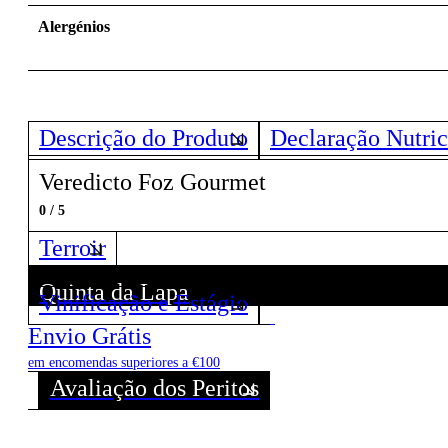
Alergénios
Descrição do Produto
Declaração Nutric
Veredicto Foz Gourmet
0 / 5
Terroir
Quinta da Lapa
Vinificação e Estágio
Descubra todos os Vinhos deste Produtor!
Envio Grátis
em encomendas superiores a €100
Avaliação dos Peritos