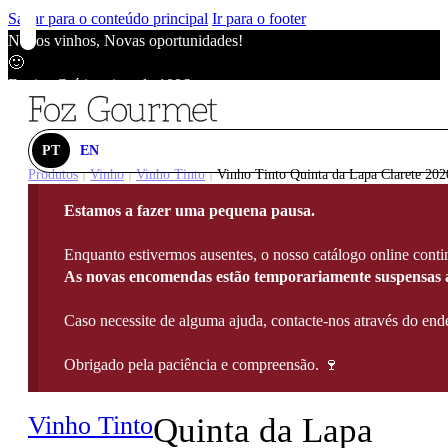
Saltar para o conteúdo principal
Ir para o footer
Novos vinhos, Novas oportunidades!
🙂
Envios Grátis acima de 100€
🙂
Novos vinhos, Novas oportunidades!
🙂
PT
EN
Envios Grátis acima de 100€
Produtos
Vinho
Vinho Tinto
Vinho Tinto Quinta da Lapa Clarete 2020
|
|
|
🙂
Estamos a fazer uma pequena pausa.
Novos vinhos, Novas oportunidades!
🙂
Enquanto estivermos ausentes, o nosso catálogo online contin
Envios Grátis acima de 100€
As novas encomendas estão temporariamente suspensas a
🙂
Caso necessite de alguma ajuda, contacte-nos através do e
Obrigado pela paciência e compreensão. 🍷
Vinho Tinto
Quinta da Lapa