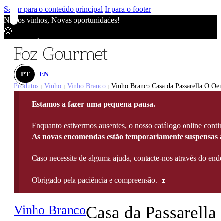
Saltar para o conteúdo principal
Ir para o footer
Novos vinhos, Novas oportunidades!
🙂
Envios Grátis acima de 100€
🙂
Novos vinhos, Novas oportunidades!
🙂
PT
EN
Envios Grátis acima de 100€
Produtos
Vinho
Vinho Branco
Vinho Branco Casa da Passarella O Oe
|
|
|
🙂
Estamos a fazer uma pequena pausa.
Novos vinhos, Novas oportunidades!
🙂
Enquanto estivermos ausentes, o nosso catálogo online contin
Envios Grátis acima de 100€
As novas encomendas estão temporariamente suspensas a
🙂
Caso necessite de alguma ajuda, contacte-nos através do e
Obrigado pela paciência e compreensão. 🍷
Vinho Branco
Casa da Passarella