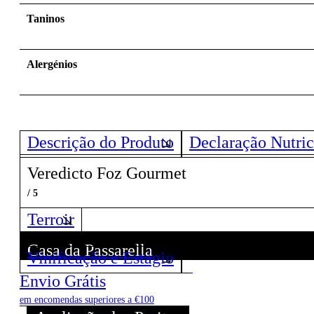
Taninos
Alergénios
Descrição do Produto
Declaração Nutric
Veredicto Foz Gourmet
/ 5
Terroir
Casa da Passarella
Vinificação e Estágio
Descubra todos os Vinhos deste Produtor!
Envio Grátis
em encomendas superiores a €100