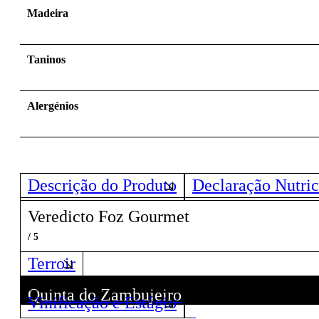
Madeira
Taninos
Alergénios
Descrição do Produto
Declaração Nutric
Veredicto Foz Gourmet
/ 5
Terroir
Quinta do Zambujeiro
Vinificação e Estágio
Descubra todos os Vinhos deste Produtor!