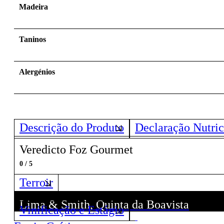
Madeira
Taninos
Alergénios
Descrição do Produto
Declaração Nutric
Veredicto Foz Gourmet
0 / 5
Terroir
Lima & Smith, Quinta da Boavista
Lima & Smith, Quinta da Boavista
Vinificação e Estágio
Descubra todos os Vinhos deste Produtor!
Descubra todos os Vinhos deste Produtor!