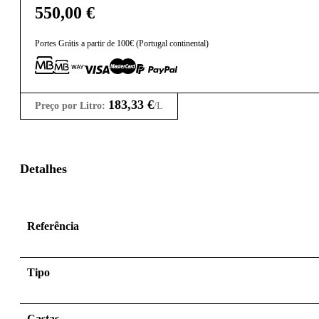
550,00
€
Portes Grátis a partir de 100€ (Portugal continental)
183,33
€
Preço por Litro:
/L
Detalhes
Referência
Tipo
Castas