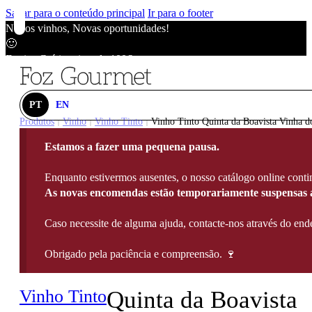
Saltar para o conteúdo principal
Ir para o footer
Novos vinhos, Novas oportunidades!
🙂
Envios Grátis acima de 100€
🙂
Novos vinhos, Novas oportunidades!
🙂
PT
EN
Envios Grátis acima de 100€
Produtos
Vinho
Vinho Tinto
Vinho Tinto Quinta da Boavista Vinha d
|
|
|
🙂
Estamos a fazer uma pequena pausa.
Novos vinhos, Novas oportunidades!
🙂
Enquanto estivermos ausentes, o nosso catálogo online contin
Envios Grátis acima de 100€
As novas encomendas estão temporariamente suspensas a
🙂
Caso necessite de alguma ajuda, contacte-nos através do e
Obrigado pela paciência e compreensão. 🍷
Vinho Tinto
Quinta da Boavista