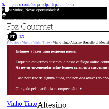
Saltar para o conteúdo principal
Ir para o footer
Novos vinhos, Novas oportunidades!
🙂
Envios Grátis acima de 100€
🙂
Novos vinhos, Novas oportunidades!
🙂
PT
EN
Envios Grátis acima de 100€
Produtos
Vinho
Vinho Tinto
Vinho Tinto Altesino Brunello di Montal
|
|
|
🙂
Estamos a fazer uma pequena pausa.
Novos vinhos, Novas oportunidades!
🙂
Enquanto estivermos ausentes, o nosso catálogo online contin
Envios Grátis acima de 100€
As novas encomendas estão temporariamente suspensas a
🙂
Caso necessite de alguma ajuda, contacte-nos através do e
Obrigado pela paciência e compreensão. 🍷
Vinho Tinto
Altesino