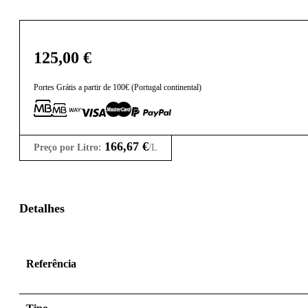
125,00
€
Portes Grátis a partir de 100€ (Portugal continental)
166,67
€
Preço por Litro:
/L
Detalhes
Referência