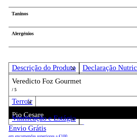
Taninos
Alergénios
Descrição do Produto
Declaração Nutric
Veredicto Foz Gourmet
/ 5
Terroir
Pio Cesare
Vinificação e Estágio
Descubra todos os Vinhos deste Produtor!
Envio Grátis
em encomendas superiores a €100