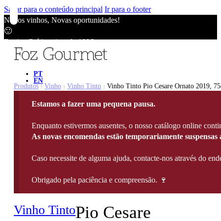
Saltar para o conteúdo principal
Ir para o footer
Novos vinhos, Novas oportunidades!
🙂
Envios Grátis acima de 100€
🙂
Novos vinhos, Novas oportunidades!
🙂
PT
EN
Envios Grátis acima de 100€
Produtos
Vinho
Vinho Tinto
Vinho Tinto Pio Cesare Ornato 2019, 75
|
|
|
🙂
Estamos a fazer uma pequena pausa.
Novos vinhos, Novas oportunidades!
🙂
Enquanto estivermos ausentes, o nosso catálogo online contin
Envios Grátis acima de 100€
As novas encomendas estão temporariamente suspensas a
🙂
Caso necessite de alguma ajuda, contacte-nos através do e
Obrigado pela paciência e compreensão. 🍷
Vinho Tinto
Pio Cesare