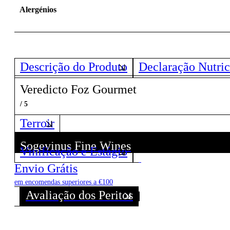
Alergénios
Descrição do Produto
Declaração Nutric
Veredicto Foz Gourmet
/ 5
Terroir
Sogevinus Fine Wines
Vinificação e Estágio
Descubra todos os Vinhos deste Produtor!
Envio Grátis
em encomendas superiores a €100
Avaliação dos Peritos