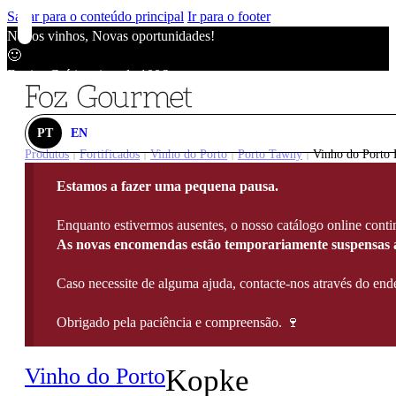
Saltar para o conteúdo principal
Ir para o footer
Novos vinhos, Novas oportunidades!
🙂
Envios Grátis acima de 100€
🙂
Novos vinhos, Novas oportunidades!
🙂
PT
EN
Envios Grátis acima de 100€
Produtos
Fortificados
Vinho do Porto
Porto Tawny
Vinho do Porto 
|
|
|
|
🙂
Estamos a fazer uma pequena pausa.
Novos vinhos, Novas oportunidades!
🙂
Enquanto estivermos ausentes, o nosso catálogo online contin
Envios Grátis acima de 100€
As novas encomendas estão temporariamente suspensas a
🙂
Caso necessite de alguma ajuda, contacte-nos através do e
Obrigado pela paciência e compreensão. 🍷
Vinho do Porto
Kopke